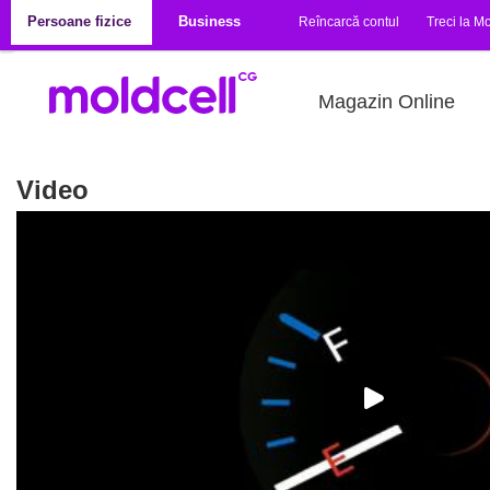
Mergi la conţinutul principal
Persoane fizice
Business
Reîncarcă contul
Treci la Mo
Magazin Online
Video