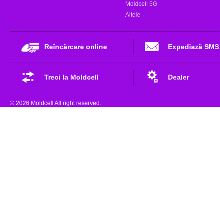
Moldcell 5G
Altele
Reîncărcare online
Expediază SMS
Treci la Moldcell
Dealer
© 2026 Moldcell All right reserved.