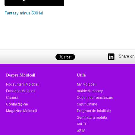
Fantasy minus 500 lei
Share on 
Despre Moldcell
Utile
Noi suntem Moldcell
My Moldcell
Fundația Moldcell
moldcell money
Carieră
Opțiuni de reîncărcare
Contactaţi-ne
Sigur Online
Magazine Moldcell
Program de loialitate
Semnătura mobilă
VoLTE
eSIM