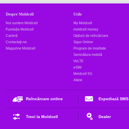
Despre Moldcell
Utile
Noi suntem Moldcell
My Moldcell
Fundația Moldcell
moldcell money
Carieră
Opțiuni de reîncărcare
Contactaţi-ne
Sigur Online
Magazine Moldcell
Program de loialitate
Semnătura mobilă
VoLTE
eSIM
Moldcell 5G
Altele
Reîncărcare online
Expediază SMS
Treci la Moldcell
Dealer