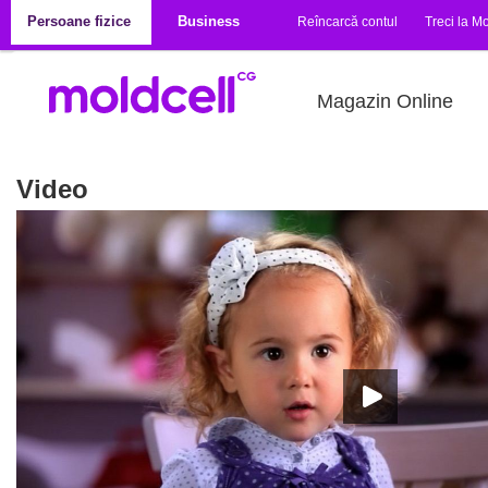
Mergi la conţinutul principal
Persoane fizice
Business
Reîncarcă contul
Treci la Mo
Magazin Online
Video