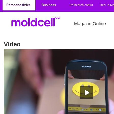
Mergi la conţinutul principal
Persoane fizice
Business
Reîncarcă contul
Treci la Mo
Magazin Online
Video