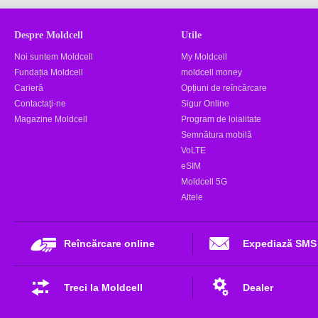
Despre Moldcell
Utile
Noi suntem Moldcell
My Moldcell
Fundația Moldcell
moldcell money
Carieră
Opțiuni de reîncărcare
Contactaţi-ne
Sigur Online
Magazine Moldcell
Program de loialitate
Semnătura mobilă
VoLTE
eSIM
Moldcell 5G
Altele
Reîncărcare online
Expediază SMS
Treci la Moldcell
Dealer