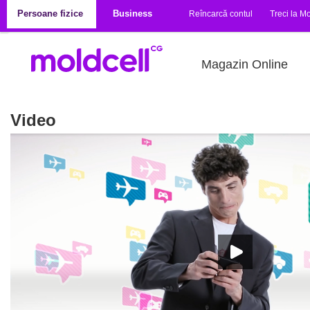
Mergi la conţinutul principal
Persoane fizice
Business
Reîncarcă contul
Treci la Mo
Magazin Online
Video