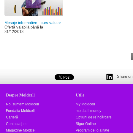
Mesaje informative - curs valutar
Ofertă valabilă până la
31/12/2013
Share on 
Despre Moldcell
Utile
Noi suntem Moldcell
My Moldcell
Fundația Moldcell
moldcell money
Carieră
Opțiuni de reîncărcare
Contactaţi-ne
Sigur Online
Magazine Moldcell
Program de loialitate