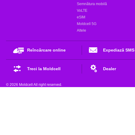
Semnătura mobilă
VoLTE
eSIM
Moldcell 5G
Altele
Reîncărcare online
Expediază SMS
Treci la Moldcell
Dealer
© 2026 Moldcell All right reserved.