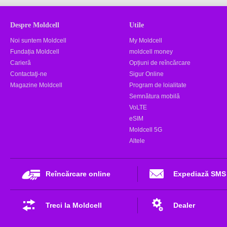
Despre Moldcell
Utile
Noi suntem Moldcell
My Moldcell
Fundația Moldcell
moldcell money
Carieră
Opțiuni de reîncărcare
Contactaţi-ne
Sigur Online
Magazine Moldcell
Program de loialitate
Semnătura mobilă
VoLTE
eSIM
Moldcell 5G
Altele
Reîncărcare online
Expediază SMS
Treci la Moldcell
Dealer