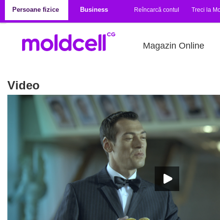
Mergi la conţinutul principal
Persoane fizice
Business
Reîncarcă contul
Treci la Mo
Magazin Online
Video