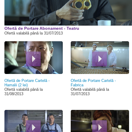
00:00
Ofertă de Portare Abonament - Teatru
Ofertă valabilă până la 31/07/2013
Ofertă de Portare Cartelă -
Ofertă de Portare Cartelă -
Hamalii (2 lei)
Fabrica
Ofertă valabilă până la
Ofertă valabilă până la
31/08/2013
31/07/2013