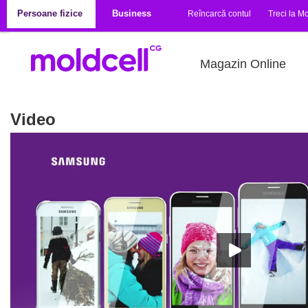
Mergi la conţinutul principal
Persoane fizice
Business
Reîncarcă contul
Treci la Mo
Magazin Online
Video