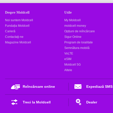
Despre Moldcell
Utile
Noi suntem Moldcell
My Moldcell
Fundația Moldcell
moldcell money
Carieră
Opțiuni de reîncărcare
Contactaţi-ne
Sigur Online
Magazine Moldcell
Program de loialitate
Semnătura mobilă
VoLTE
eSIM
Moldcell 5G
Altele
Reîncărcare online
Expediază SMS
Treci la Moldcell
Dealer