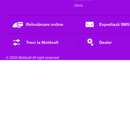
Altele
Reîncărcare online
Expediază SMS
Treci la Moldcell
Dealer
© 2026 Moldcell All right reserved.