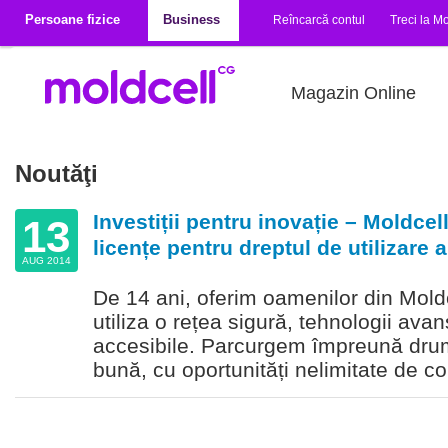
Mergi la conţinutul principal
Persoane fizice
Business
Reîncarcă contul
Treci la Mo
Magazin Online
Noutăţi
Investiții pentru inovație – Moldcell
13
licențe pentru dreptul de utilizare 
AUG 2014
De 14 ani, oferim oamenilor din Mold
utiliza o rețea sigură, tehnologii avans
accesibile. Parcurgem împreună drum
bună, cu oportunități nelimitate de c