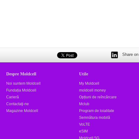
Share on 
Despre Moldcell
Utile
Noi suntem Moldcell
My Moldcell
Fundația Moldcell
moldcell money
Carieră
Opțiuni de reîncărcare
Contactaţi-ne
Mclub
Magazine Moldcell
Program de loialitate
Semnătura mobilă
VoLTE
eSIM
Moldcell 5G