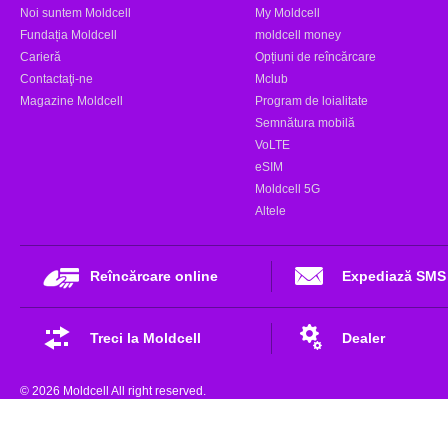
Noi suntem Moldcell
My Moldcell
Fundația Moldcell
moldcell money
Carieră
Opțiuni de reîncărcare
Contactaţi-ne
Mclub
Magazine Moldcell
Program de loialitate
Semnătura mobilă
VoLTE
eSIM
Moldcell 5G
Altele
Reîncărcare online
Expediază SMS
Treci la Moldcell
Dealer
© 2026 Moldcell All right reserved.