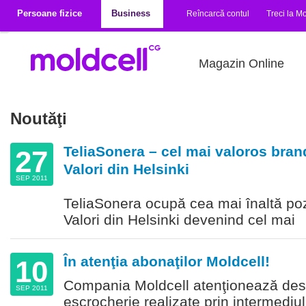
Mergi la conţinutul principal
Persoane fizice
Business
Reîncarcă contul
Treci la Mo
Magazin Online
Noutăţi
TeliaSonera – cel mai valoros bran
27
Valori din Helsinki
SEP 2011
TeliaSonera ocupă cea mai înaltă poz
Valori din Helsinki devenind cel mai
În atenţia abonaţilor Moldcell!
10
Compania Moldcell atenţionează des
SEP 2011
escrocherie realizate prin intermediul