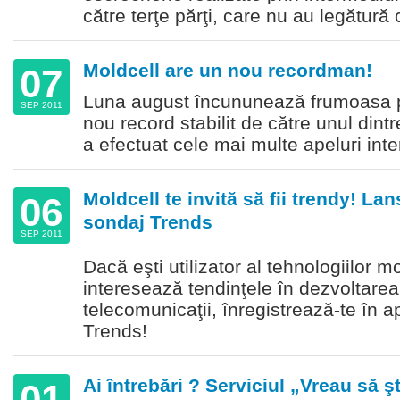
către terţe părţi, care nu au legătură 
Moldcell are un nou recordman!
07
Luna august încununează frumoasa pe
SEP 2011
nou record stabilit de către unul dintr
a efectuat cele mai multe apeluri inte
Moldcell te invită să fii trendy! La
06
sondaj Trends
SEP 2011
Dacă eşti utilizator al tehnologiilor m
interesează tendinţele în dezvoltarea 
telecomunicaţii, înregistrează-te în a
Trends!
Ai întrebări ? Serviciul „Vreau să ş
01