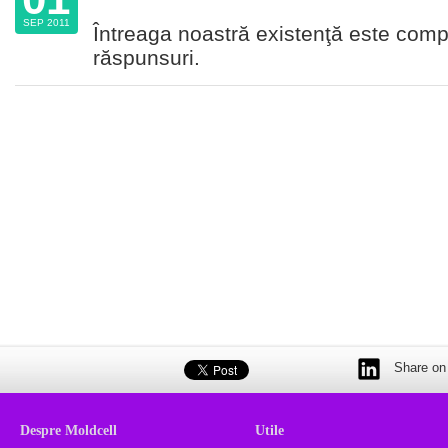
SEP 2011
Întreaga noastră existenţă este compu
răspunsuri.
Share on 
Despre Moldcell
Utile