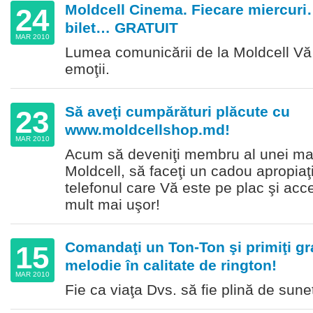
Moldcell Cinema. Fiecare miercuri…
24
bilet… GRATUIT
MAR 2010
Lumea comunicării de la Moldcell Vă in
emoţii.
Să aveţi cumpărături plăcute cu
23
www.moldcellshop.md!
MAR 2010
Acum să deveniţi membru al unei mari 
Moldcell, să faceţi un cadou apropiaţi
telefonul care Vă este pe plac şi acc
mult mai uşor!
Comandaţi un Ton-Ton şi primiţi gr
15
melodie în calitate de rington!
MAR 2010
Fie ca viaţa Dvs. să fie plină de sune