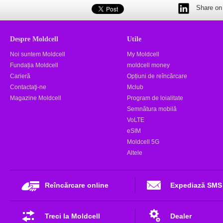
Share on 
Despre Moldcell
Utile
Noi suntem Moldcell
My Moldcell
Fundația Moldcell
moldcell money
Carieră
Opțiuni de reîncărcare
Contactaţi-ne
Mclub
Magazine Moldcell
Program de loialitate
Semnătura mobilă
VoLTE
eSIM
Moldcell 5G
Altele
Reîncărcare online
Expediază SMS
Treci la Moldcell
Dealer