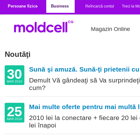
Mergi la conţinutul principal
Persoane fizice
Business
Reîncarcă contul
Treci la Mo
Magazin Online
Noutăţi
Sună şi amuză. Sună-ţi prietenii c
30
Demult Vă gândeaţi să Va surprindeţi p
MAR 2010
cum?
Mai multe oferte pentru mai multă l
25
2010 lei la conectare + fiecare 20 lei
MAR 2010
lei înapoi