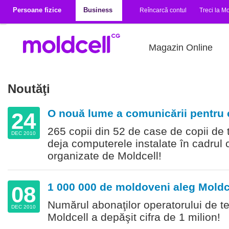
Mergi la conţinutul principal
Persoane fizice
Business
Reîncarcă contul
Treci la Mo
Magazin Online
Noutăţi
O nouă lume a comunicării pentru c
24
265 copii din 52 de case de copii de ti
DEC 2010
deja computerele instalate în cadrul
organizate de Moldcell!
1 000 000 de moldoveni aleg Moldc
08
Numărul abonaţilor operatorului de te
DEC 2010
Moldcell a depăşit cifra de 1 milion!