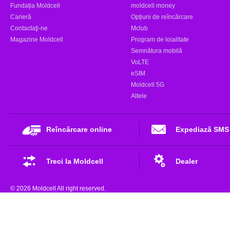
Fundația Moldcell
moldcell money
Carieră
Opțiuni de reîncărcare
Contactaţi-ne
Mclub
Magazine Moldcell
Program de loialitate
Semnătura mobilă
VoLTE
eSIM
Moldcell 5G
Altele
Reîncărcare online
Expediază SMS
Treci la Moldcell
Dealer
© 2026 Moldcell All right reserved.