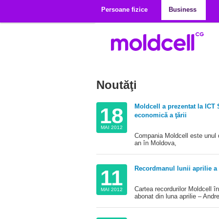
Mergi la conţinutul principal
Persoane fizice
Business
Noutăţi
Moldcell a prezentat la ICT
18
economică a ţării
MAI 2012
Compania Moldcell este unul di
an în Moldova,
Recordmanul lunii aprilie a 
11
Cartea recordurilor Moldcell î
MAI 2012
abonat din luna aprilie – Andr