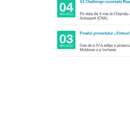
V1 Challenge cucereşte Rep
04
Pe data de 4 mai la Chişinău 
MAI 2012
Autosport (CNA)
Finalul proiectului „Viitorul
03
Cea de-a IV-a ediţie a proiec
MAI 2012
Moldovei s-a încheiat.