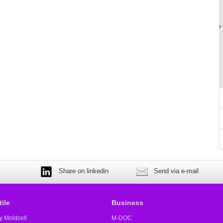
Share on linkedin
Send via e-mail
tile
Business
y Moldcell
M-DOC