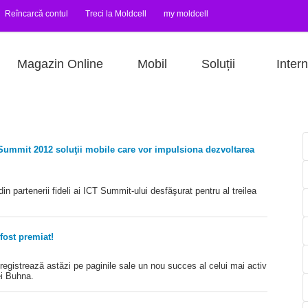
Reîncarcă contul
Treci la Moldcell
my moldcell
Magazin Online
Mobil
Soluții
Intern
 Summit 2012 soluţii mobile care vor impulsiona dezvoltarea
n partenerii fideli ai ICT Summit-ului desfăşurat pentru al treilea
fost premiat!
nregistrează astăzi pe paginile sale un nou succes al celui mai activ
ei Buhna.