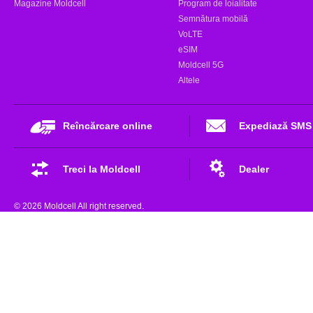
Magazine Moldcell
Program de loialitate
Semnătura mobilă
VoLTE
eSIM
Moldcell 5G
Altele
Reîncărcare online
Expediază SMS
Treci la Moldcell
Dealer
© 2026 Moldcell All right reserved.