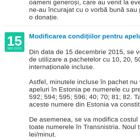
oameni generoși, care au venit la ev
ne-au încurajat cu o vorbă bună sau p
o donație.
Modificarea condițiilor pentru apelu
15
NOI 2015
Din data de 15 decembrie 2015, se vo
de utilizare a pachetelor cu 10, 20, 
internaționale incluse.
Astfel, minutele incluse în pachet nu 
apeluri în Estonia pe numerele cu pre
592; 594; 595; 596; 40; 70; 81; 82. Ta
aceste numere din Estonia va constitu
De asemenea, se va modifica costul p
toate numerele în Transnistria. Noul t
lei/minut.