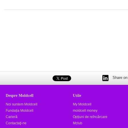
Share on 
Despre Moldcell
Utile
Noi suntem Moldcell
My Moldcell
Fundația Moldcell
moldcell money
Carieră
Opțiuni de reîncărcare
Contactaţi-ne
Mclub