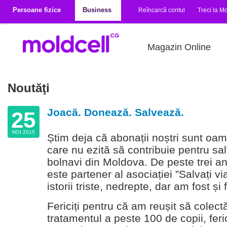
Mergi la conţinutul principal
Persoane fizice
Business
Reîncarcă contul
Treci la Mo
Magazin Online
Noutăţi
Joacă. Donează. Salvează.
25
NOI 2015
Știm deja că abonații noștri sunt oa
care nu ezită să contribuie pentru sal
bolnavi din Moldova. De peste trei a
este partener al asociației ”Salvați vi
istorii triste, nedrepte, dar am fost și f
Fericiți pentru că am reușit să colec
tratamentul a peste 100 de copii, feri