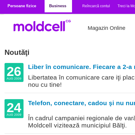
Mergi la conţinutul principal
Persoane fizice
Business
Reîncarcă contul
Treci la Mo
Magazin Online
Noutăţi
Liber în comunicare. Fiecare a 2-a
26
Libertatea în comunicare care iţi plac
AUG 2009
nou cu tine!
Telefon, conectare, cadou şi nu nu
24
AUG 2009
În cadrul campaniei regionale de va
Moldcell vizitează municipiul Bălţi.