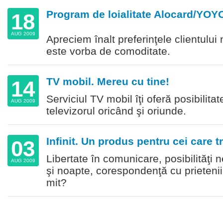
Program de loialitate Alocard/YOYO
18
AUG 2009
Apreciem înalt preferinţele clientului
este vorba de comoditate.
TV mobil. Mereu cu tine!
14
Serviciul TV mobil îţi oferă posibilita
AUG 2009
televizorul oricând şi oriunde.
Infinit. Un produs pentru cei care tr
03
Libertate în comunicare, posibilităţi n
AUG 2009
şi noapte, corespondenţă cu prietenii
mit?