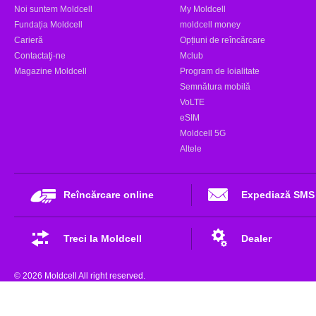
Noi suntem Moldcell
My Moldcell
Fundația Moldcell
moldcell money
Carieră
Opțiuni de reîncărcare
Contactaţi-ne
Mclub
Magazine Moldcell
Program de loialitate
Semnătura mobilă
VoLTE
eSIM
Moldcell 5G
Altele
Reîncărcare online
Expediază SMS
Treci la Moldcell
Dealer
© 2026 Moldcell All right reserved.