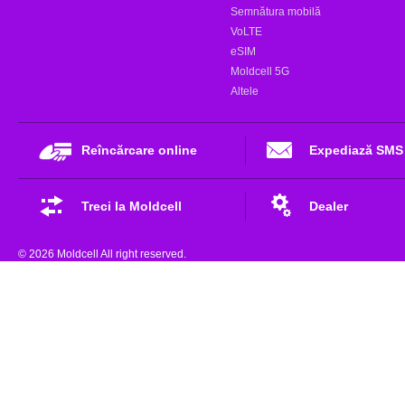
Semnătura mobilă
VoLTE
eSIM
Moldcell 5G
Altele
Reîncărcare online
Expediază SMS
Treci la Moldcell
Dealer
© 2026 Moldcell All right reserved.