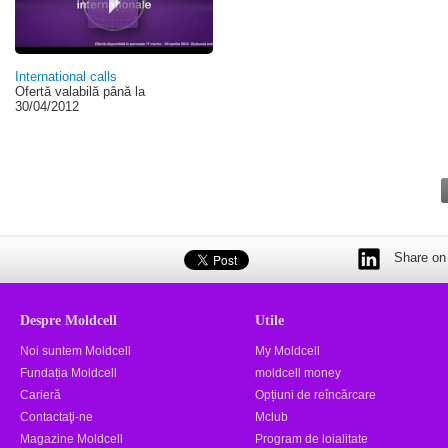
International calls
Ofertă valabilă până la
30/04/2012
Share on 
Despre Moldcell
Utile
Noi suntem Moldcell
My Moldcell
Fundația Moldcell
moldcell money
Carieră
Opțiuni de reîncărcare
Contactaţi-ne
Mclub
Magazine Moldcell
Program de loialitate