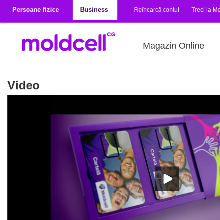
Mergi la conţinutul principal
Persoane fizice
Business
Reîncarcă contul
Treci la Mo
Magazin Online
Video