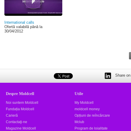
International calls
Ofertă valabilă până la
30/04/2012
Share on 
Despre Moldcell
Utile
Noi suntem Moldcell
My Moldcell
Fundația Moldcell
moldcell money
Carieră
Opțiuni de reîncărcare
Contactaţi-ne
Mclub
Magazine Moldcell
Program de loialitate