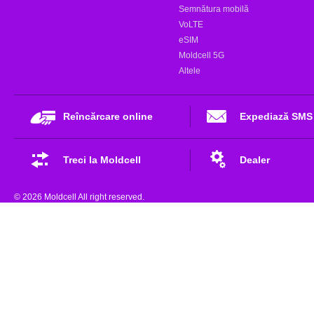
Semnătura mobilă
VoLTE
eSIM
Moldcell 5G
Altele
Reîncărcare online
Expediază SMS
Treci la Moldcell
Dealer
© 2026 Moldcell All right reserved.