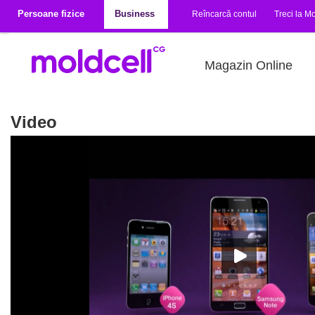
Mergi la conţinutul principal
Persoane fizice
Business
Reîncarcă contul
Treci la Mo
Magazin Online
Video