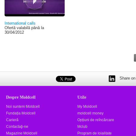
International calls
Ofertă valabilă până la
30/04/2012
Share on 
Despre Moldcell
Utile
Noi suntem Moldcell
My Moldcell
Fundația Moldcell
moldcell money
Carieră
Opțiuni de reîncărcare
Contactaţi-ne
Mclub
Magazine Moldcell
Program de loialitate