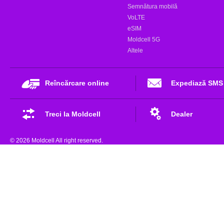
Semnătura mobilă
VoLTE
eSIM
Moldcell 5G
Altele
Reîncărcare online
Expediază SMS
Treci la Moldcell
Dealer
© 2026 Moldcell All right reserved.