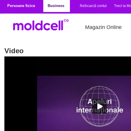
Mergi la conţinutul principal
Persoane fizice
Business
Reîncarcă contul
Treci la Mo
Magazin Online
Video