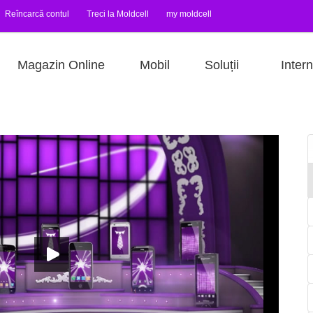
Reîncarcă contul
Treci la Moldcell
my moldcell
Magazin Online
Mobil
Soluții
Intern