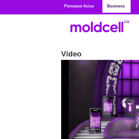
Mergi la conţinutul principal
Persoane fizice
Business
Video