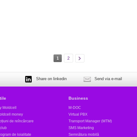
2
1
Share on linkedin
Send via e-mail
tile
Business
y Moldcell
M-DOC
oldcell money
Virtual PBX
țiuni de reîncărcare
Transport Manager (MTM)
club
SMS Marketing
ogram de loialitate
Semnătura mobilă