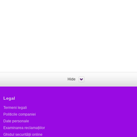
Hide
Legal
Termeni legali
Politicile companiei
Date personale
Examinarea reclamațiilor
Ghidul securității online