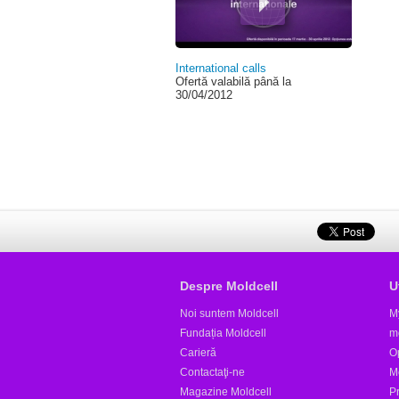
International calls
Ofertă valabilă până la
30/04/2012
Despre Moldcell
U
Noi suntem Moldcell
M
Fundația Moldcell
m
Carieră
Op
Contactaţi-ne
M
Magazine Moldcell
Pr