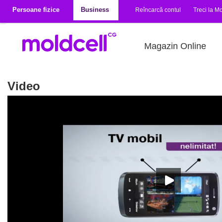
Mergi la conţinutul principal
Persoane fizice
Business
Reîncarcă contul
Treci la Mo
Magazin Online
Video