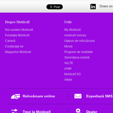
Share on 
Despre Moldcell
Utile
Noi suntem Moldcell
My Moldcell
Fundația Moldcell
moldcell money
Carieră
Opțiuni de reîncărcare
Contactaţi-ne
Mclub
Magazine Moldcell
Program de loialitate
Semnătura mobilă
VoLTE
eSIM
Moldcell 5G
Altele
Reîncărcare online
Expediază SMS
Treci la Moldcell
Dealer