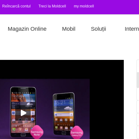
Reîncarcă contul
Treci la Moldcell
my moldcell
Magazin Online
Mobil
Soluții
Intern