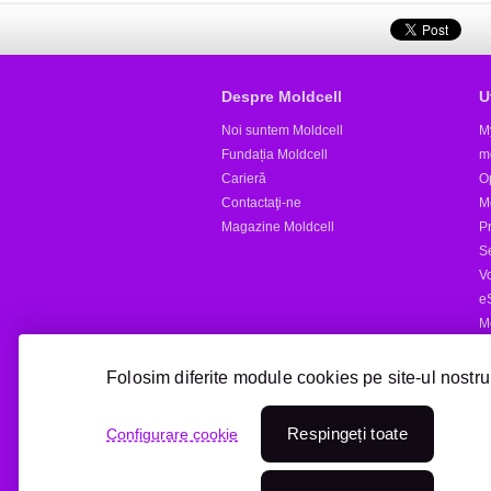
Despre Moldcell
U
Noi suntem Moldcell
M
Fundația Moldcell
m
Carieră
Op
Contactaţi-ne
M
Magazine Moldcell
Pr
S
V
e
M
Al
Folosim diferite module cookies pe site-ul nostru
Reîncărcare online
Respingeți toate
Configurare cookie
Treci la Moldcell