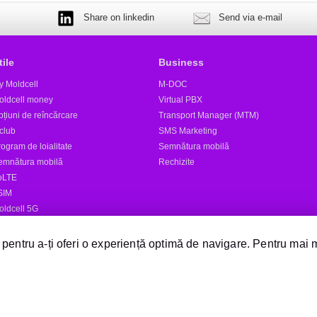
Share on linkedin
Send via e-mail
tile
Business
y Moldcell
M-DOC
oldcell money
Virtual PBX
țiuni de reîncărcare
Transport Manager (MTM)
club
SMS Marketing
ogram de loialitate
Semnătura mobilă
emnătura mobilă
Rechizite
oLTE
SIM
oldcell 5G
tele
 pentru a-ți oferi o experiență optimă de navigare. Pentru mai 
Expediază SMS
Magazine Moldcell
Dealer
Magazin online