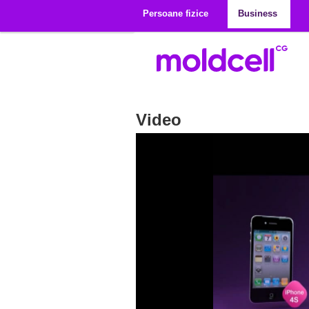
Mergi la conţinutul principal
Persoane fizice
Business
Video