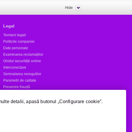
Hide
Legal
Termeni legali
Politicile companiei
Date personale
Examinarea reclamațiilor
Ghidul securității online
Interconectare
Semnalarea neregulilor
Parametri de calitate
Prevenire fraudă
Rapoarte
multe detalii, apasă butonul „Configurare cookie”.
Numere scurte
Acoperire