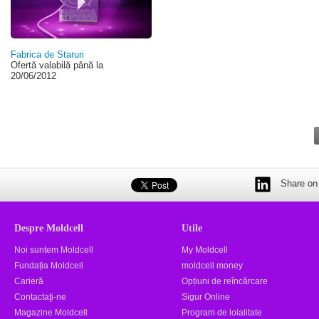
Fabrica de Staruri
Ofertă valabilă până la
20/06/2012
Share on 
Despre Moldcell
Utile
Noi suntem Moldcell
My Moldcell
Fundația Moldcell
moldcell money
Carieră
Opțiuni de reîncărcare
Contactaţi-ne
Sigur Online
Magazine Moldcell
Program de loialitate