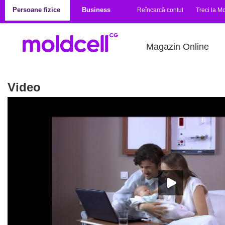
Mergi la conţinutul principal
Persoane fizice
Business
Reîncarcă contul
Treci la Mo
Magazin Online
Video