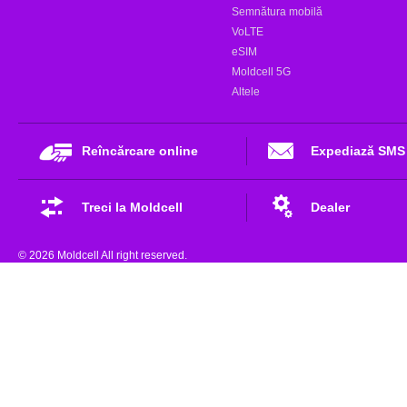
Semnătura mobilă
VoLTE
eSIM
Moldcell 5G
Altele
Reîncărcare online
Expediază SMS
Treci la Moldcell
Dealer
© 2026 Moldcell All right reserved.