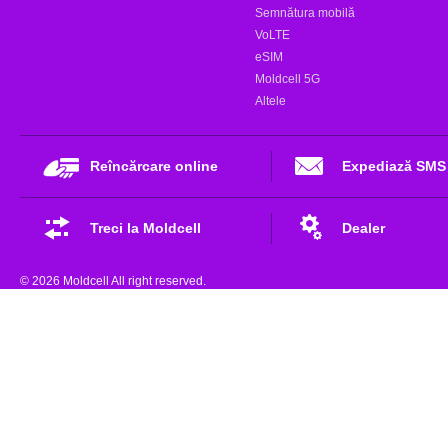
Semnătura mobilă
VoLTE
eSIM
Moldcell 5G
Altele
Reîncărcare online
Expediază SMS
Treci la Moldcell
Dealer
© 2026 Moldcell All right reserved.