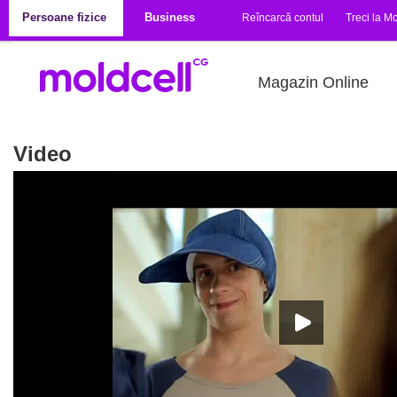
Mergi la conţinutul principal
Persoane fizice
Business
Reîncarcă contul
Treci la Mo
Magazin Online
Video