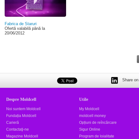
Fabrica de Staruri
Ofertă valabilă până la
20/06/2012
Share on 
Despre Moldcell
Utile
Noi suntem Moldcell
My Moldcell
Fundația Moldcell
moldcell money
Carieră
Opțiuni de reîncărcare
Contactaţi-ne
Sigur Online
Magazine Moldcell
Program de loialitate