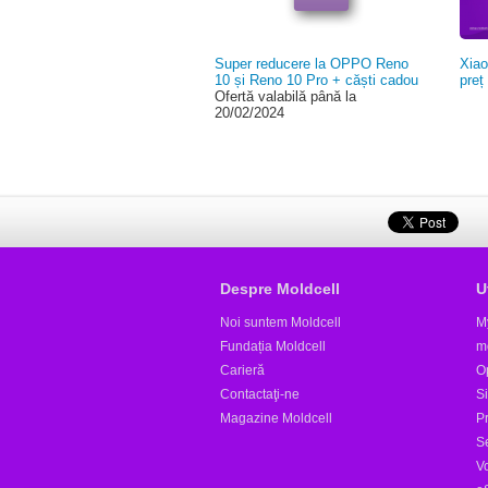
Super reducere la OPPO Reno
Xiao
10 și Reno 10 Pro + căști cadou
preț
Ofertă valabilă până la
20/02/2024
Despre Moldcell
U
Noi suntem Moldcell
M
Fundația Moldcell
m
Carieră
Op
Contactaţi-ne
S
Magazine Moldcell
Pr
S
V