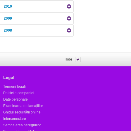
2010
2009
2008
Hide
Legal
Termeni legali
Politicile companiei
Date personale
Examinarea reclamațiilor
Ghidul securității online
Interconectare
Semnalarea neregulilor