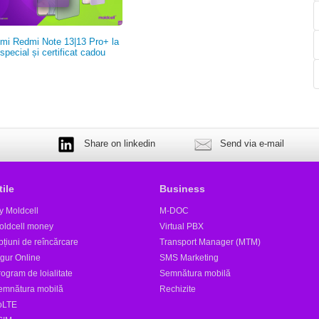
mi Redmi Note 13|13 Pro+ la
 special și certificat cadou
Share on linkedin
Send via e-mail
tile
Business
y Moldcell
M-DOC
oldcell money
Virtual PBX
țiuni de reîncărcare
Transport Manager (MTM)
igur Online
SMS Marketing
ogram de loialitate
Semnătura mobilă
emnătura mobilă
Rechizite
oLTE