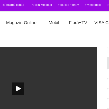
Reîncarcă contul
Treci la Moldcell
moldcell money
my moldcell
F
Magazin Online
Mobil
Fibră+TV
VISA C