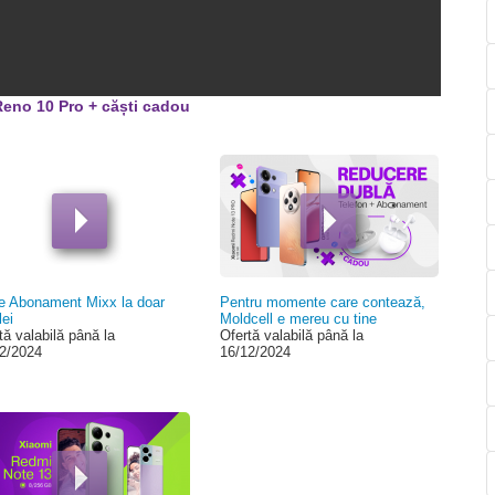
00:00
eno 10 Pro + căști cadou
e Abonament Mixx la doar
Pentru momente care contează,
lei
Moldcell e mereu cu tine
tă valabilă până la
Ofertă valabilă până la
2/2024
16/12/2024