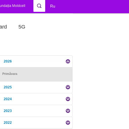
undația Moldcell
Ru
ard
5G
2026
Primăvara
2025
2024
2023
2022