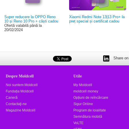
Super reducere la OPPO Reno
Xiaomi Redmi Note 13|13 Pro+ la
10 și Reno 10 Pro + căști cadou
preț special și certificat cadou
Ofertă valabilă până la
20/02/2024
Share on 
Despre Moldcell
Utile
Noi suntem Moldcell
My Moldcell
Fundația Moldcell
moldcell money
Carieră
Opțiuni de reîncărcare
Contactaţi-ne
Sigur Online
Magazine Moldcell
Program de loialitate
Semnătura mobilă
VoLTE