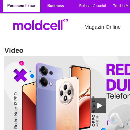
Mergi la conţinutul principal
Persoane fizice
Business
Reîncarcă contul
Treci la Mo
Magazin Online
Video