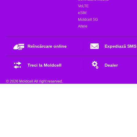
VoLTE
eSIM
Moldcell 5G
Altele
Reîncărcare online
Expediază SMS
Treci la Moldcell
Dealer
© 2026 Moldcell All right reserved.