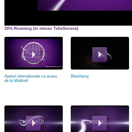
30% Roaming (in reteau TeliaSonera)
Pagini
Apeluri internationale ca acasa
Blackberry
de la Moldcell