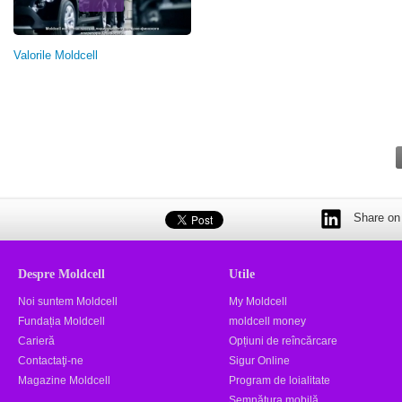
Valorile Moldcell
Share on 
Despre Moldcell
Utile
Noi suntem Moldcell
My Moldcell
Fundația Moldcell
moldcell money
Carieră
Opțiuni de reîncărcare
Contactaţi-ne
Sigur Online
Magazine Moldcell
Program de loialitate
Semnătura mobilă