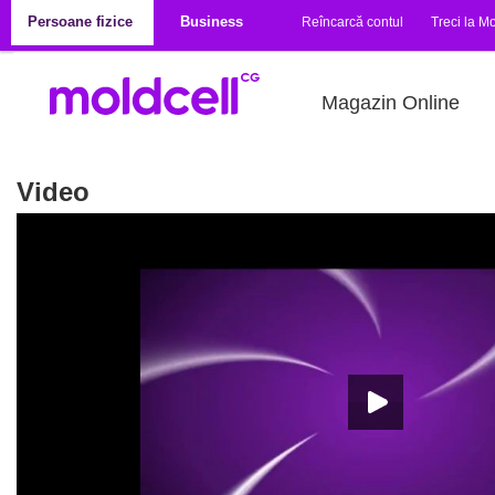
Mergi la conţinutul principal
Persoane fizice
Business
Reîncarcă contul
Treci la Mo
Magazin Online
Video