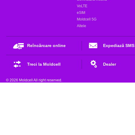
VoLTE
eSIM
Moldcell 5G
Altele
Reîncărcare online
Expediază SMS
Treci la Moldcell
Dealer
© 2026 Moldcell All right reserved.