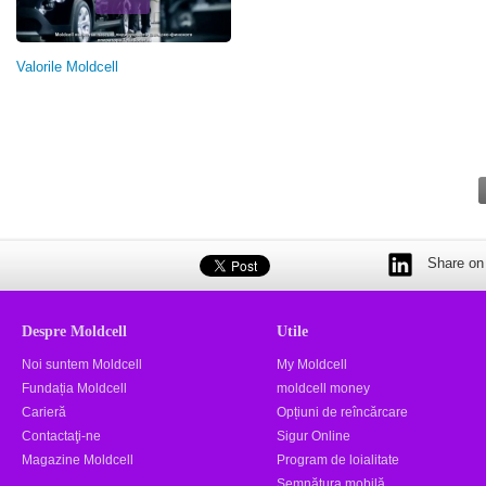
Valorile Moldcell
Share on 
Despre Moldcell
Utile
Noi suntem Moldcell
My Moldcell
Fundația Moldcell
moldcell money
Carieră
Opțiuni de reîncărcare
Contactaţi-ne
Sigur Online
Magazine Moldcell
Program de loialitate
Semnătura mobilă