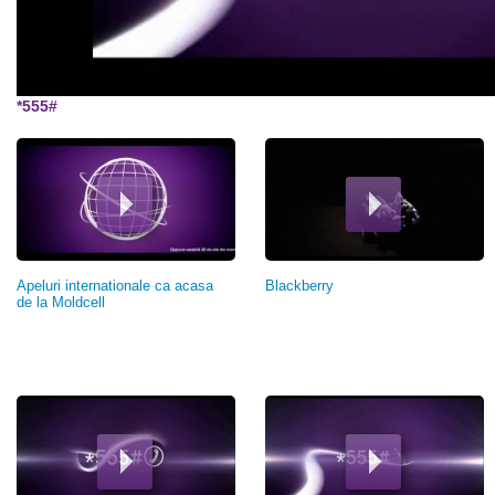
*555#
Pagini
Apeluri internationale ca acasa
Blackberry
de la Moldcell