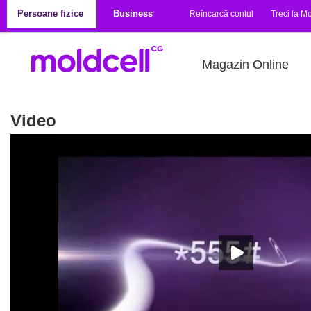
Mergi la conţinutul principal
Persoane fizice
Business
Reîncarcă contul
Treci la Mo
Magazin Online
Video