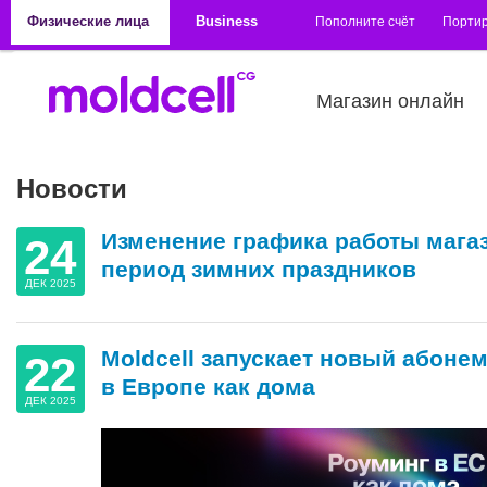
Перейти к основному содержанию
Физические лица
Business
Пополните счёт
Порти
Магазин онлайн
Новости
Страницы
Изменение графика работы магаз
24
период зимних праздников
ДЕК 2025
Moldcell запускает новый абоне
22
в Европе как дома
ДЕК 2025