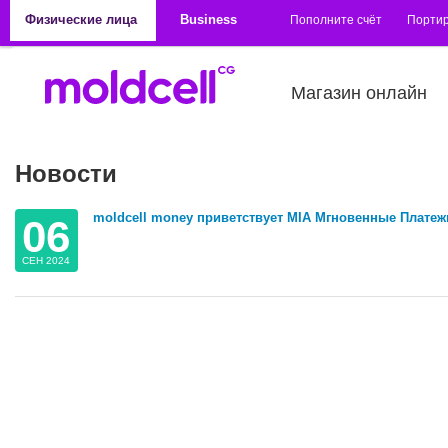
Перейти к основному содержанию
Физические лица
Business
Пополните счёт
Порти
Магазин онлайн
Новости
moldcell money приветствует MIA Мгновенные Платеж
06
СЕН 2024