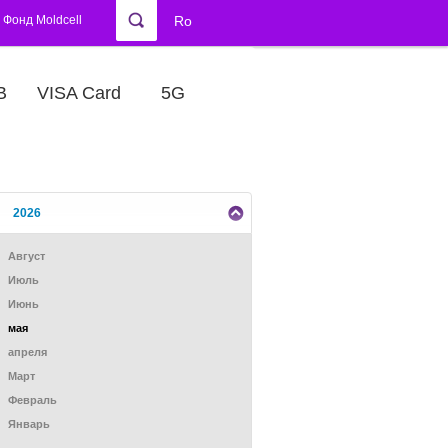
Фонд Moldcell
Ro
В
VISA Card
5G
2026
Август
Июль
Июнь
мая
апреля
Mарт
Февраль
Январь