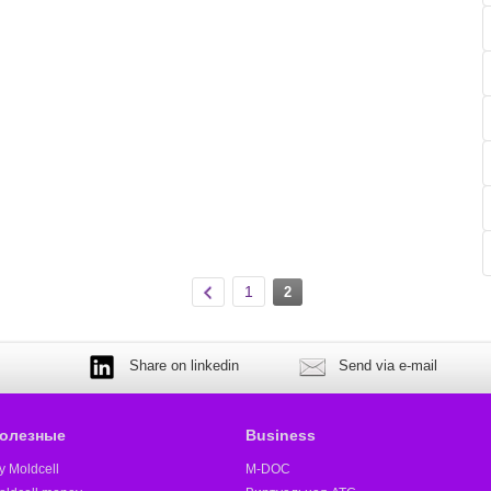
1
2
Share on linkedin
Send via e-mail
олезные
Business
y Moldcell
M-DOC