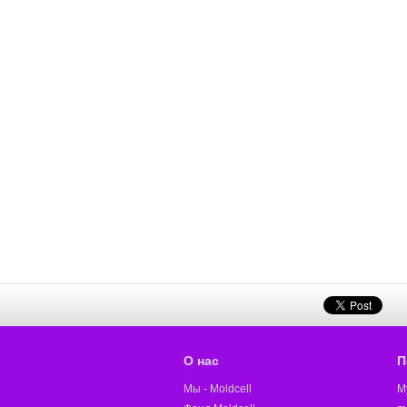
О нас
П
Мы - Moldcell
M