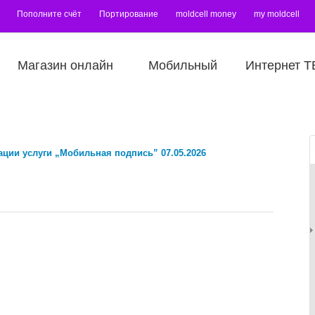
Пополните счёт
Портирование
moldcell money
my moldcell
Магазин онлайн
Мобильный
Интернет Т
ции услуги „Мобильная подпись” 07.05.2026