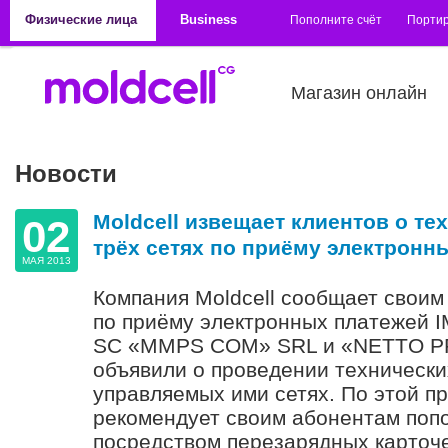
Перейти к основному содержанию
Физические лица
Business
Пополните счёт
Порти
Магазин онлайн
Новости
Страницы
Moldcell извещает клиентов о те
02
трёх сетях по приёму электронн
МАЯ 2013
Компания Moldcell сообщает своим 
по приёму электронных платежей 
SC «MMPS COM» SRL и «NETTO P
объявили о проведении технически
управляемых ими сетях. По этой п
рекомендует своим абонентам попо
посредством перезарядных карточ