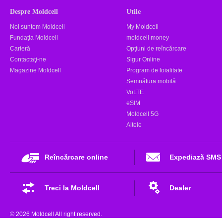
Despre Moldcell
Utile
Noi suntem Moldcell
My Moldcell
Fundația Moldcell
moldcell money
Carieră
Opțiuni de reîncărcare
Contactaţi-ne
Sigur Online
Magazine Moldcell
Program de loialitate
Semnătura mobilă
VoLTE
eSIM
Moldcell 5G
Altele
Reîncărcare online
Expediază SMS
Treci la Moldcell
Dealer
© 2026 Moldcell All right reserved.