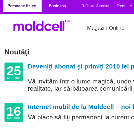
Mergi la conţinutul principal
Persoane fizice
Business
Reîncarcă contul
Treci la Mo
Magazin Online
Noutăţi
Deveniţi abonat şi primiţi 2010 lei 
25
NOI 2009
Vă invităm într-o lume magică, unde v
realitate, iar sărbătoarea comunicări
Internet mobil de la Moldcell – noi 
16
Vă place să fiţi permanent la curent c
NOI 2009