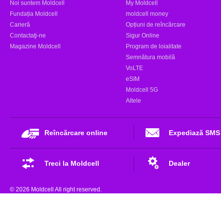
Noi suntem Moldcell
My Moldcell
Fundația Moldcell
moldcell money
Carieră
Opțiuni de reîncărcare
Contactaţi-ne
Sigur Online
Magazine Moldcell
Program de loialitate
Semnătura mobilă
VoLTE
eSIM
Moldcell 5G
Altele
Reîncărcare online
Expediază SMS
Treci la Moldcell
Dealer
© 2026 Moldcell All right reserved.