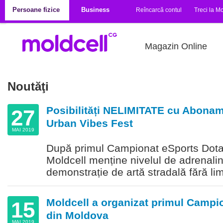
Mergi la conţinutul principal
Persoane fizice
Business
Reîncarcă contul
Treci la Mo
Magazin Online
Noutăţi
Posibilități NELIMITATE cu Abonam
27
Urban Vibes Fest
MAI 2019
După primul Campionat eSports Dota
Moldcell menține nivelul de adrenalin
demonstrație de artă stradală fără lim
Moldcell a organizat primul Campi
15
din Moldova
MAI 2019