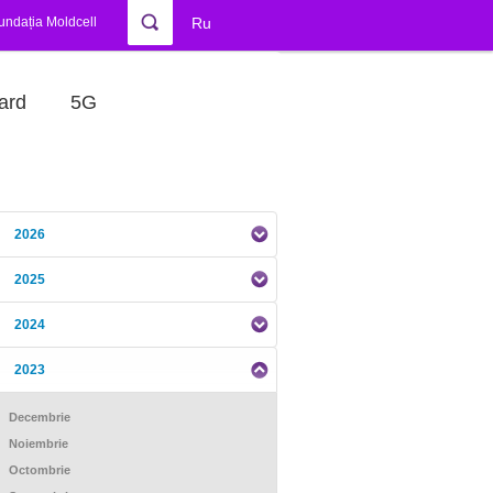
undația Moldcell
Ru
ard
5G
2026
2025
2024
2023
Decembrie
Noiembrie
Octombrie