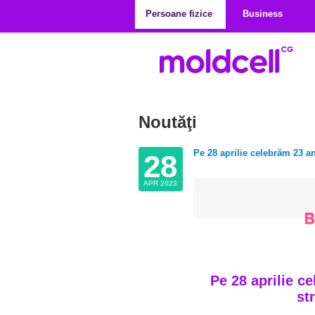
Mergi la conţinutul principal
Persoane fizice
Business
Noutăţi
Pe 28 aprilie celebrăm 23 an
28
APR 2023
Pe 28 aprilie c
st