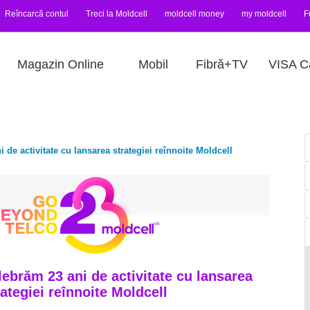
Reîncarcă contul
Treci la Moldcell
moldcell money
my moldcell
F
Magazin Online
Mobil
Fibră+TV
VISA C
i de activitate cu lansarea strategiei reînnoite Moldcell
elebrăm 23 ani de activitate cu lansarea
rategiei reînnoite Moldcell