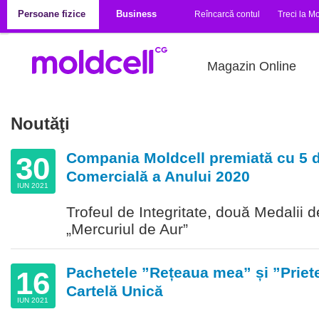
Mergi la conţinutul principal
Persoane fizice
Business
Reîncarcă contul
Treci la Mo
Magazin Online
Noutăţi
Compania Moldcell premiată cu 5 di
30
Comercială a Anului 2020
IUN 2021
Trofeul de Integritate, două Medalii d
„Mercuriul de Aur”
Pachetele ”Rețeaua mea” și ”Priete
16
Cartelă Unică
IUN 2021