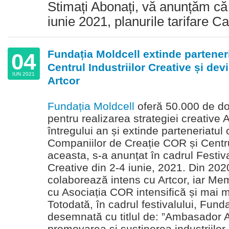
Stimați Abonați, vă anunțăm că
iunie 2021, planurile tarifare Ca
Fundația Moldcell extinde parteneri
04
Centrul Industriilor Creative și d
IUN 2021
Artcor
Fundația Moldcell
oferă 50.000 de dol
pentru realizarea strategiei creative 
întregului an și extinde parteneriatul
Companiilor de Creație COR și Centru
aceasta, s-a anunțat în cadrul Festival
Creative din 2-4 iunie, 2021. Din 202
colaborează intens cu Artcor, iar 
cu Asociația COR intensifică și mai m
Totodată, în cadrul festivalului, Funda
desemnată cu titlul de: ”Ambasador A
promovarea și susținerea industriilor