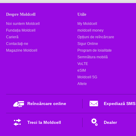
Despre Moldcell
Utile
Noi suntem Moldcell
My Moldcell
Fundația Moldcell
moldcell money
Carieră
Opțiuni de reîncărcare
Contactaţi-ne
Sigur Online
Magazine Moldcell
Program de loialitate
Semnătura mobilă
VoLTE
eSIM
Moldcell 5G
Altele
Reîncărcare online
Expediază SMS
Treci la Moldcell
Dealer