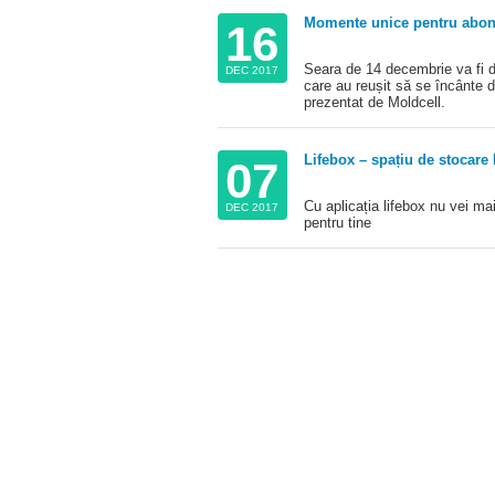
Momente unice pentru abona
16
Seara de 14 decembrie va fi de
DEC 2017
care au reușit să se încânte d
prezentat de Moldcell.
Lifebox – spațiu de stocare
07
Cu aplicația lifebox nu vei mai
DEC 2017
pentru tine