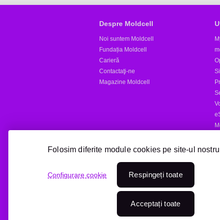
Despre Moldcell
U
Noi suntem Moldcell
M
Fundația Moldcell
m
Carieră
Op
Contactaţi-ne
S
Magazine Moldcell
Pr
S
V
e
M
Al
Folosim diferite module cookies pe site-ul nostru
Reîncărcare online
Respingeți toate
Configurare cookie
Treci la Moldcell
Acceptați toate