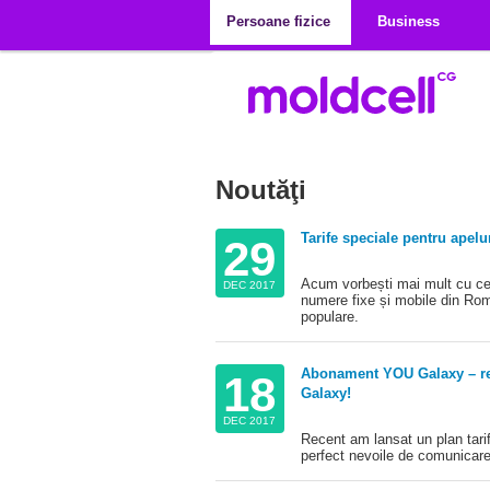
Mergi la conţinutul principal
Persoane fizice
Business
Noutăţi
Tarife speciale pentru apelu
29
Acum vorbești mai mult cu cei 
DEC 2017
numere fixe și mobile din Româ
populare.
Abonament YOU Galaxy – re
18
Galaxy!
DEC 2017
Recent am lansat un plan tarif
perfect nevoile de comunicar