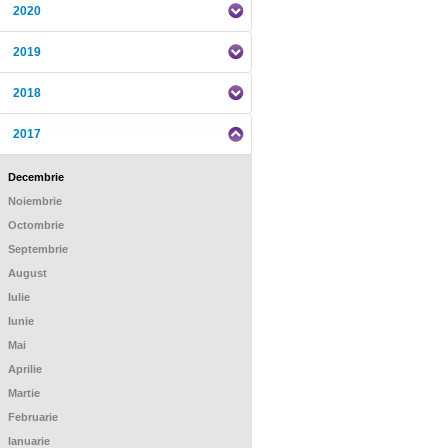
2020
2019
2018
2017
Decembrie
Noiembrie
Octombrie
Septembrie
August
Iulie
Iunie
Mai
Aprilie
Martie
Februarie
Ianuarie