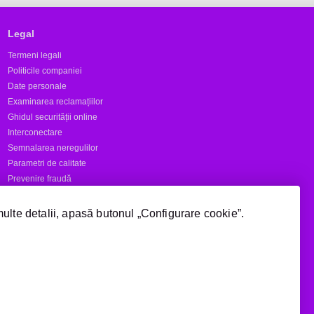
Legal
Termeni legali
Politicile companiei
Date personale
Examinarea reclamațiilor
Ghidul securității online
Interconectare
Semnalarea neregulilor
Parametri de calitate
Prevenire fraudă
Rapoarte
multe detalii, apasă butonul „Configurare cookie”.
Numere scurte
Acoperire
Manage cookie consent