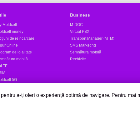
tile
Business
y Moldcell
M-DOC
oldcell money
Virtual PBX
țiuni de reîncărcare
Transport Manager (MTM)
igur Online
SMS Marketing
ogram de loialitate
Semnătura mobilă
emnătura mobilă
Rechizite
oLTE
SIM
oldcell 5G
tele
 pentru a-ți oferi o experiență optimă de navigare. Pentru mai 
Expediază SMS
Magazine Moldcell
Dealer
Magazin online