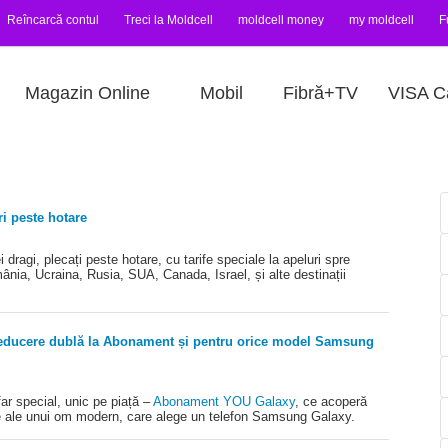
Reîncarcă contul
Treci la Moldcell
moldcell money
my moldcell
F
Magazin Online
Mobil
Fibră+TV
VISA C
ri peste hotare
dragi, plecați peste hotare, cu tarife speciale la apeluri spre
nia, Ucraina, Rusia, SUA, Canada, Israel, și alte destinații
ducere dublă la Abonament și pentru orice model Samsung
ar special, unic pe piață –
Abonament YOU Galaxy
, ce acoperă
e ale unui om modern, care alege un telefon Samsung Galaxy.