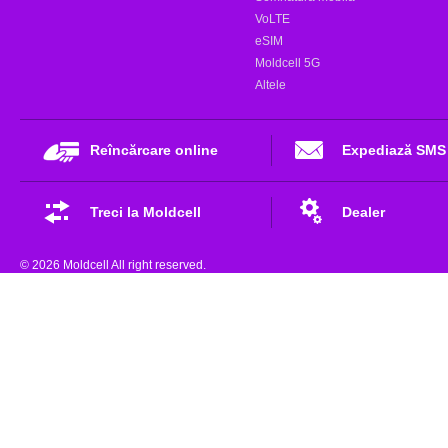
VoLTE
eSIM
Moldcell 5G
Altele
Reîncărcare online
Expediază SMS
Treci la Moldcell
Dealer
© 2026 Moldcell All right reserved.