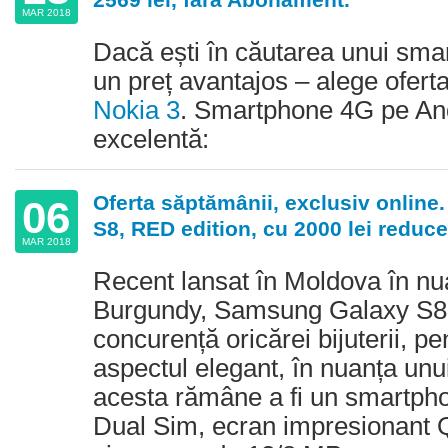
MAR 2018
Dacă ești în căutarea unui smar
un preț avantajos – alege ofert
Nokia 3
. Smartphone 4G pe And
excelentă:
Oferta săptămânii, exclusiv onlin
06
S8, RED edition, cu 2000 lei reduce
MAR 2018
Recent lansat în Moldova în n
Burgundy, Samsung Galaxy S8 
concurență oricărei bijuterii, p
aspectul elegant, în nuanța unu
acesta rămâne a fi un smartph
Dual Sim, ecran impresionant 