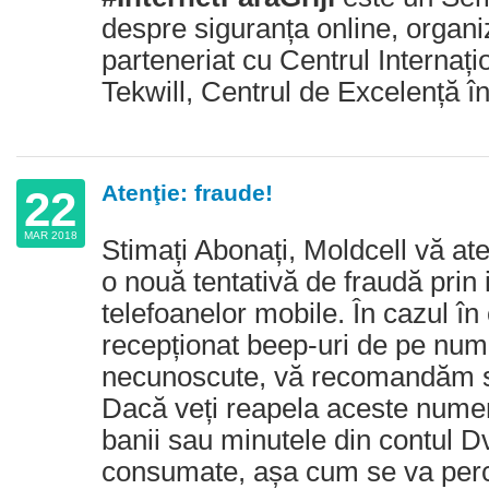
despre siguranța online, organi
parteneriat cu Centrul Internați
Tekwill, Centrul de Excelență î
Atenţie: fraude!
22
MAR 2018
Stimați Abonați, Moldcell vă a
o nouă tentativă de fraudă prin 
telefoanelor mobile. În cazul în 
recepționat beep-uri de pe num
necunoscute, vă recomandăm să
Dacă veți reapela aceste numere
banii sau minutele din contul Dv
consumate, așa cum se va perc