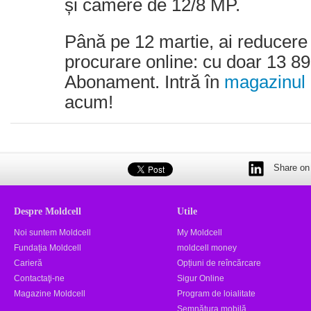
și camere de 12/8 MP.
Până pe 12 martie, ai reducere 
procurare online: cu doar 13 899
Abonament. Intră în
magazinul 
acum!
Share on 
Despre Moldcell
Utile
Noi suntem Moldcell
My Moldcell
Fundația Moldcell
moldcell money
Carieră
Opțiuni de reîncărcare
Contactaţi-ne
Sigur Online
Magazine Moldcell
Program de loialitate
Semnătura mobilă