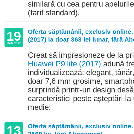
similară cu cea pentru apelurile
(tarif standard).
Oferta săptămânii, exclusiv online.
19
(2017) la doar 363 lei lunar, fără 
MAR 2018
Creat să impresioneze de la pr
Huawei P9 lite (2017)
adună tre
individualizează: elegant, tână
doar 7,6 mm grosime, smartpho
surprindă printr-un design desăv
caracteristici peste așteptări l
medie:
Oferta săptămânii, exclusiv online.
13
2569 lei, fără Abonament.