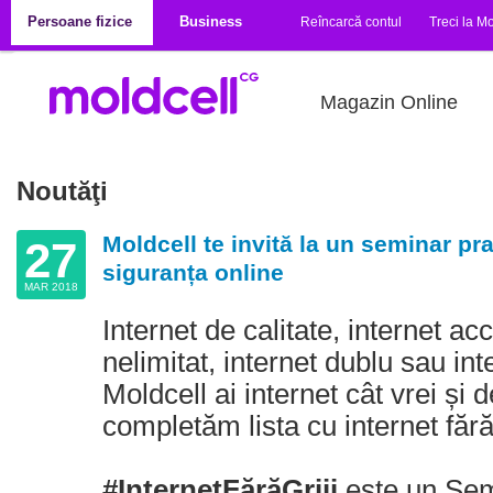
Mergi la conţinutul principal
Persoane fizice
Business
Reîncarcă contul
Treci la Mo
Magazin Online
Noutăţi
Moldcell te invită la un seminar pr
27
siguranța online
MAR 2018
Internet de calitate, internet acc
nelimitat, internet dublu sau in
Moldcell ai internet cât vrei și 
completăm lista cu internet fără 
#InternetFărăGriji
este un Sem