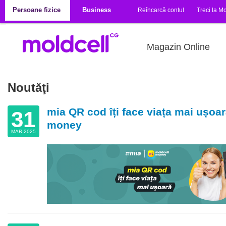
Mergi la conţinutul principal
Persoane fizice
Business
Reîncarcă contul
Treci la Mo
Magazin Online
Noutăţi
mia QR cod îți face viața mai ușoa
31
money
MAR 2025