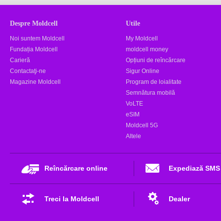
Despre Moldcell
Utile
Noi suntem Moldcell
My Moldcell
Fundația Moldcell
moldcell money
Carieră
Opțiuni de reîncărcare
Contactaţi-ne
Sigur Online
Magazine Moldcell
Program de loialitate
Semnătura mobilă
VoLTE
eSIM
Moldcell 5G
Altele
Reîncărcare online
Expediază SMS
Treci la Moldcell
Dealer