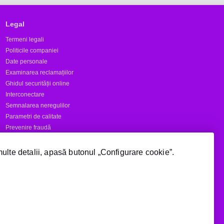
Legal
Termeni legali
Politicile companiei
Date personale
Examinarea reclamațiilor
Ghidul securității online
Interconectare
Semnalarea neregulilor
Parametri de calitate
Prevenire fraudă
Rapoarte
multe detalii, apasă butonul „Configurare cookie”.
Numere scurte
Acoperire
Manage cookie consent