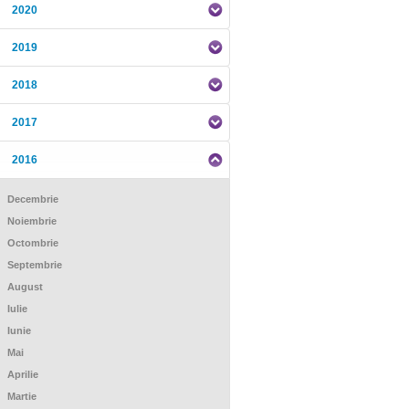
2020
2019
2018
2017
2016
Decembrie
Noiembrie
Octombrie
Septembrie
August
Iulie
Iunie
Mai
Aprilie
Martie