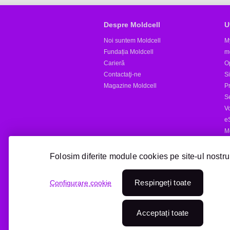
Despre Moldcell
U
Noi suntem Moldcell
M
Fundația Moldcell
m
Carieră
Op
Contactaţi-ne
S
Magazine Moldcell
Pr
S
V
e
M
Al
Folosim diferite module cookies pe site-ul nostru
Reîncărcare online
Respingeți toate
Configurare cookie
Treci la Moldcell
Acceptați toate