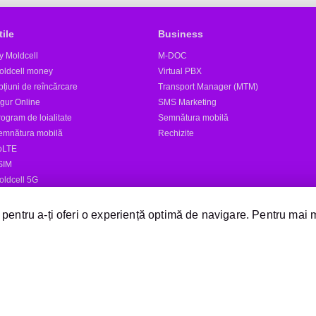
tile
Business
y Moldcell
M-DOC
oldcell money
Virtual PBX
țiuni de reîncărcare
Transport Manager (MTM)
igur Online
SMS Marketing
ogram de loialitate
Semnătura mobilă
emnătura mobilă
Rechizite
oLTE
SIM
oldcell 5G
tele
 pentru a-ți oferi o experiență optimă de navigare. Pentru mai 
Expediază SMS
Magazine Moldcell
Dealer
Magazin online