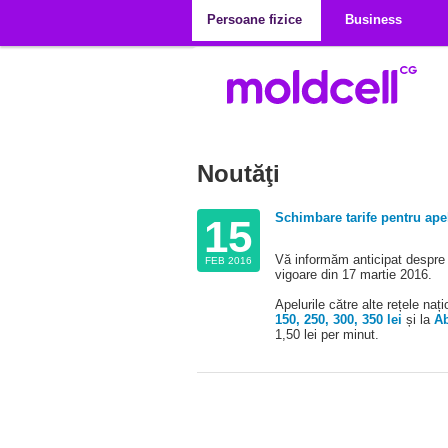
Mergi la conţinutul principal
Persoane fizice
Business
Noutăţi
Schimbare tarife pentru ape
15
Vă informăm anticipat despre sc
FEB 2016
vigoare din 17 martie 2016.
Apelurile către alte rețele na
150, 250, 300, 350
lei
și la
Ab
1,50 lei per minut.