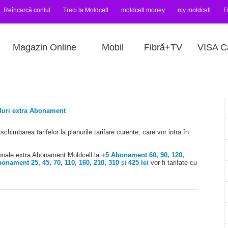
Reîncarcă contul
Treci la Moldcell
moldcell money
my moldcell
F
Magazin Online
Mobil
Fibră+TV
VISA C
luri extra Abonament
himbarea tarifelor la planurile tarifare curente, care vor intra în
ționale extra Abonament Moldcell la
+5 Abonament 60, 90, 120,
onament 25, 45, 70, 110, 160, 210, 310
și
425
lei
vor fi tarifate cu