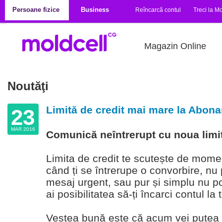
Mergi la conţinutul principal
Persoane fizice
Business
Reîncarcă contul
Treci la Mo
Magazin Online
Noutăţi
Limită de credit mai mare la Abon
23
MAR 2016
Comunică neîntrerupt cu noua limit
Limita de credit te scutește de momen
când ți se întrerupe o convorbire, nu
mesaj urgent, sau pur și simplu nu p
ai posibilitatea să-ți încarci contul la 
Vestea bună este că acum vei putea 