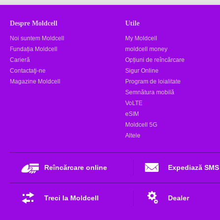
Despre Moldcell
Utile
Noi suntem Moldcell
My Moldcell
Fundația Moldcell
moldcell money
Carieră
Opțiuni de reîncărcare
Contactaţi-ne
Sigur Online
Magazine Moldcell
Program de loialitate
Semnătura mobilă
VoLTE
eSIM
Moldcell 5G
Altele
Reîncărcare online
Expediază SMS
Treci la Moldcell
Dealer