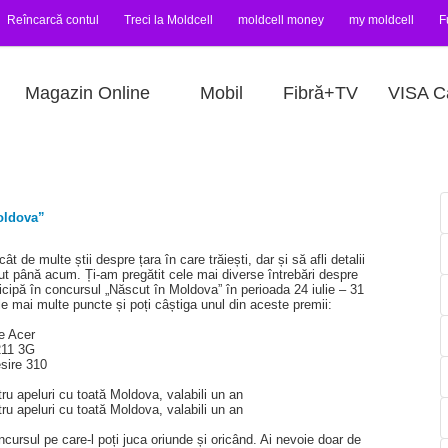
Reîncarcă contul
Treci la Moldcell
moldcell money
my moldcell
F
Magazin Online
Mobil
Fibră+TV
VISA C
oldova”
de multe știi despre țara în care trăiești, dar și să afli detalii
iut până acum. Ți-am pregătit cele mai diverse întrebări despre
icipă în concursul „Născut în Moldova” în perioada 24 iulie – 31
 mai multe puncte și poți câștiga unul din aceste premii:
e Acer
msung T211 3G
ire 310
ru apeluri cu toată Moldova, valabili un an
ru apeluri cu toată Moldova, valabili un an
ncursul pe care-l poți juca oriunde și oricând. Ai nevoie doar de