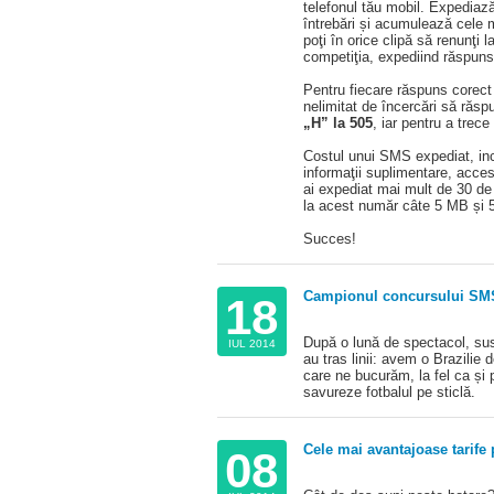
telefonul tău mobil. Expediaz
întrebări și acumulează cele m
poţi în orice clipă să renunţi l
competiţia, expediind răspunsu
Pentru fiecare răspuns corect 
nelimitat de încercări să răspu
„H” la 505
, iar pentru a trece
Costul unui SMS expediat, incl
informaţii suplimentare, acc
ai expediat mai mult de 30 de
la acest număr câte 5 MB și 5
Succes!
Campionul concursului SMS 
18
După o lună de spectacol, suspa
IUL 2014
au tras linii: avem o Brazilie
care ne bucurăm, la fel ca și 
savureze fotbalul pe sticlă.
Cele mai avantajoase tarife 
08