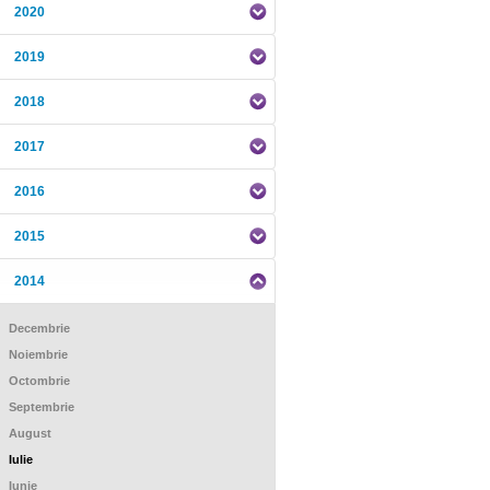
2020
2019
2018
2017
2016
2015
2014
Decembrie
Noiembrie
Octombrie
Septembrie
August
Iulie
Iunie