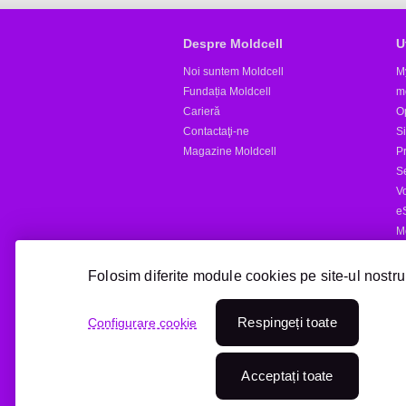
Despre Moldcell
U
Noi suntem Moldcell
M
Fundația Moldcell
m
Carieră
Op
Contactaţi-ne
S
Magazine Moldcell
Pr
S
V
e
M
Al
Folosim diferite module cookies pe site-ul nostru
Reîncărcare online
Respingeți toate
Configurare cookie
Treci la Moldcell
Acceptați toate