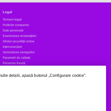
Legal
Termeni legali
Politicile companiei
Date personale
Examinarea reclamațiilor
Ghidul securității online
Interconectare
Semnalarea neregulilor
Parametri de calitate
Prevenire fraudă
Rapoarte
multe detalii, apasă butonul „Configurare cookie”.
Numere scurte
Acoperire
Manage cookie consent