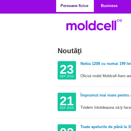
Mergi la conţinutul principal
Persoane fizice
Business
Noutăţi
Nokia 1208 cu numai 199 lei
23
Oficiul mobil Moldcell Aero ar
SEP 2010
Împrumut mai mare pentru a
21
Tindem întotdeauna să-ţi fac
SEP 2010
Toate apelurile de până la 1