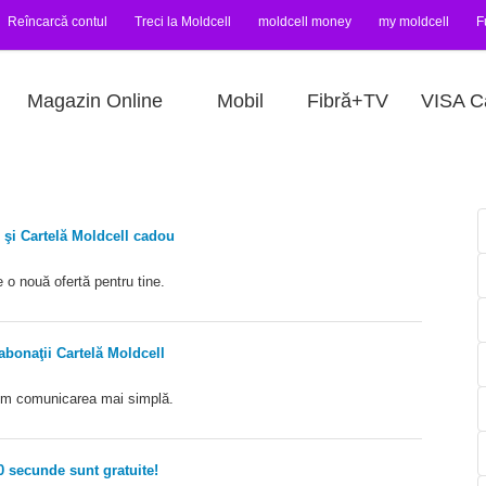
Reîncarcă contul
Treci la Moldcell
moldcell money
my moldcell
F
Magazin Online
Mobil
Fibră+TV
VISA C
 şi Cartelă Moldcell cadou
e o nouă ofertă pentru tine.
bonaţii Cartelă Moldcell
em comunicarea mai simplă.
0 secunde sunt gratuite!