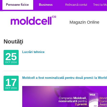
Mergi la conţinutul principal
Persoane fizice
Business
Reîncarcă contul
Treci la Mo
Magazin Online
Noutăţi
Lucrări tehnice
25
OCT 2024
Moldcell a fost nominalizată pentru două premii la Wor
17
OCT 2024