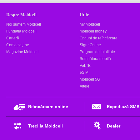
Despre Moldcell
Utile
Noi suntem Moldcell
My Moldcell
Fundația Moldcell
moldcell money
Carieră
Opțiuni de reîncărcare
Contactaţi-ne
Sigur Online
Magazine Moldcell
Program de loialitate
Semnătura mobilă
VoLTE
eSIM
Moldcell 5G
Altele
Reîncărcare online
Expediază SMS
Treci la Moldcell
Dealer