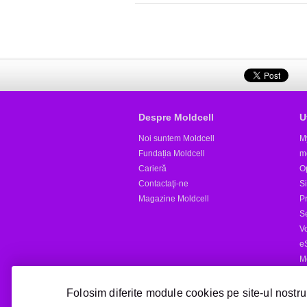
Despre Moldcell
U
Noi suntem Moldcell
M
Fundația Moldcell
m
Carieră
Op
Contactaţi-ne
S
Magazine Moldcell
Pr
S
V
e
M
Al
Folosim diferite module cookies pe site-ul nostru