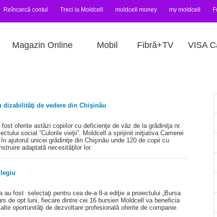
Reîncarcă contul
Treci la Moldcell
moldcell money
my moldcell
F
Magazin Online
Mobil
Fibră+TV
VISA C
u dizabilităţi de vedere din Chişinău
ost oferite astăzi copiilor cu deficienţe de văz de la grădiniţa nr.
ctului social “Culorile vieţii”. Moldcell a sprijinit iniţiativa Camerei
n ajutorul unicei grădiniţe din Chişinău unde 120 de copii cu
truire adaptată necesităţilor lor.
ilegiu
 au fost selectaţi pentru cea de-a 8-a ediţie a proiectului „Bursa
s de opt luni, fiecare dintre cei 16 bursieri Moldcell va beneficia
alte oportunităţi de dezvoltare profesională oferite de companie.