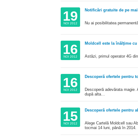
Notificări gratuite de pe mai
19
Nu ai posibilitatea permanentă
NOI 2012
Moldcell este la înălţime cu
16
Astăzi, primul operator 4G din
NOI 2012
Descoperă ofertele pentru to
16
Descoperă adevărata magie. A
NOI 2012
după alta…
Descoperă ofertele pentru a
15
Alege Cartelă Moldcell sau A
NOI 2012
tocmai 14 luni, până în 2014.