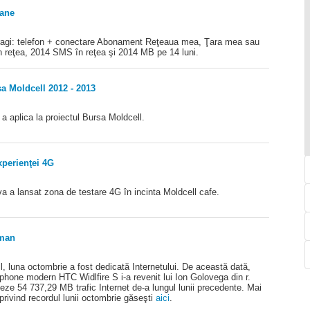
oane
ragi: telefon + conectare Abonament Reţeaua mea, Ţara mea sau
reţea, 2014 SMS în reţea şi 2014 MB pe 14 luni.
sa Moldcell 2012 - 2013
a aplica la proiectul Bursa Moldcell.
xperienţei 4G
a a lansat zona de testare 4G în incinta Moldcell cafe.
dman
l, luna octombrie a fost dedicată Internetului. De această dată,
phone modern HTC Widlfire S i-a revenit lui Ion Golovega din r.
izeze 54 737,29 MB trafic Internet de-a lungul lunii precedente. Mai
 privind recordul lunii octombrie găseşti
aici
.