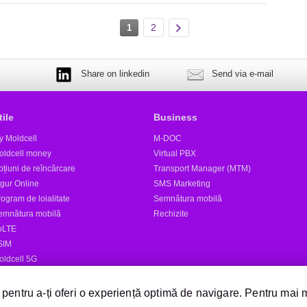
2
1
Share on linkedin
Send via e-mail
tile
Business
y Moldcell
M-DOC
oldcell money
Virtual PBX
țiuni de reîncărcare
Transport Manager (MTM)
igur Online
SMS Marketing
ogram de loialitate
Semnătura mobilă
emnătura mobilă
Rechizite
oLTE
SIM
oldcell 5G
tele
 pentru a-ți oferi o experiență optimă de navigare. Pentru mai 