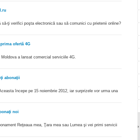
l.ru
 să-ţi verifici poşta electronică sau să comunici cu prietenii online?
 prima ofertă 4G
 Moldova a lansat comercial serviciile 4G.
ţi abonaţii
ceasta începe pe 15 noiembrie 2012, iar surprizele vor urma una
bonaţi noi
bonament Reţeaua mea, Ţara mea sau Lumea şi vei primi servicii