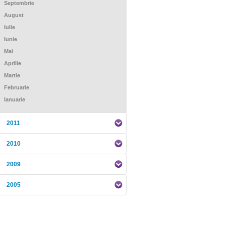
Septembrie
August
Iulie
Iunie
Mai
Aprilie
Martie
Februarie
Ianuarie
2011
2010
2009
2005