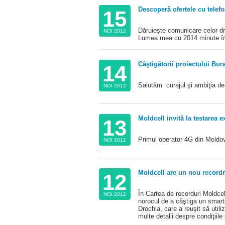
Descoperă ofertele cu telef
15
Dăruieşte comunicare celor d
NOI 2012
Lumea mea cu 2014 minute în 
Câştigătorii proiectului Bur
14
Salutăm curajul şi ambiţia de 
NOI 2012
Moldcell invită la testarea e
13
Primul operator 4G din Moldov
NOI 2012
Moldcell are un nou recor
12
În Cartea de recorduri Moldcel
NOI 2012
norocul de a câştiga un smart
Drochia, care a reuşit să util
multe detalii despre condiţiile