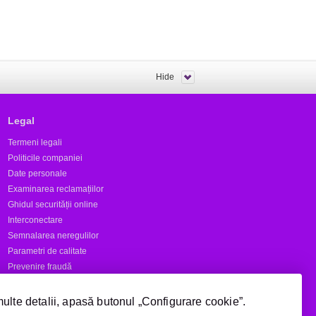
Hide
Legal
Termeni legali
Politicile companiei
Date personale
Examinarea reclamațiilor
Ghidul securității online
Interconectare
Semnalarea neregulilor
Parametri de calitate
Prevenire fraudă
Rapoarte
multe detalii, apasă butonul „Configurare cookie”.