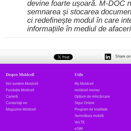
devine foarte ușoară. M-DOC n
semnarea și stocarea documente
ci redefinește modul în care in
informațiile în mediul de afaceri
Share on 
Despre Moldcell
Utile
Noi suntem Moldcell
My Moldcell
Fundația Moldcell
moldcell money
Carieră
Opțiuni de reîncărcare
Contactaţi-ne
Sigur Online
Magazine Moldcell
Program de loialitate
Semnătura mobilă
VoLTE
eSIM