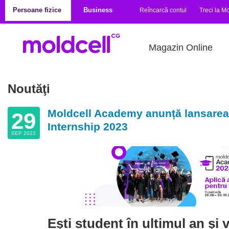
Mergi la conţinutul principal
Persoane fizice
Business
Reîncarcă contul
Treci la Mo
Magazin Online
Noutăţi
Moldcell Academy anunță lansarea
29
Internship 2023
SEP 2023
Ești student în ultimul an și v