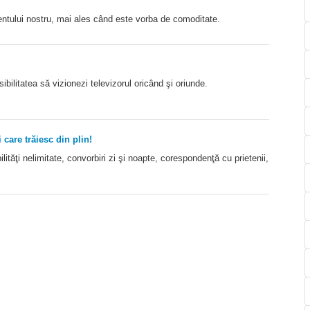
ientului nostru, mai ales când este vorba de comoditate.
sibilitatea să vizionezi televizorul oricând şi oriunde.
 care trăiesc din plin!
lităţi nelimitate, convorbiri zi şi noapte, corespondenţă cu prietenii,