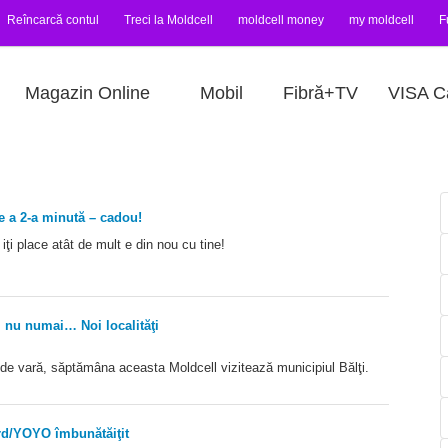
Reîncarcă contul
Treci la Moldcell
moldcell money
my moldcell
F
Magazin Online
Mobil
Fibră+TV
VISA C
e a 2-a minută – cadou!
iţi place atât de mult e din nou cu tine!
i nu numai… Noi localităţi
 de vară, săptămâna aceasta Moldcell vizitează municipiul Bălţi.
rd/YOYO îmbunătăiţit