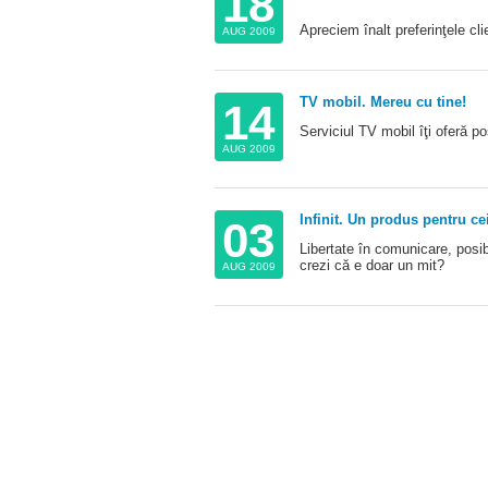
18
Apreciem înalt preferinţele cl
AUG 2009
TV mobil. Mereu cu tine!
14
Serviciul TV mobil îţi oferă po
AUG 2009
Infinit. Un produs pentru cei
03
Libertate în comunicare, posibi
crezi că e doar un mit?
AUG 2009