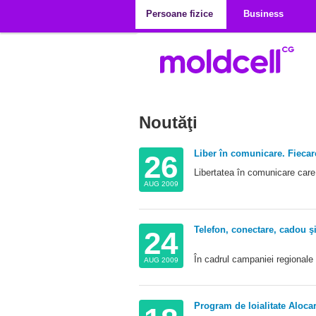
Mergi la conţinutul principal
Persoane fizice
Business
Noutăţi
Liber în comunicare. Fiecar
26
Libertatea în comunicare care 
AUG 2009
Telefon, conectare, cadou ş
24
În cadrul campaniei regionale
AUG 2009
Program de loialitate Aloca