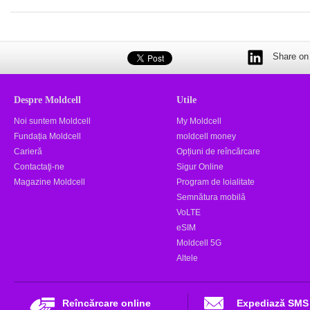
Share on 
Despre Moldcell
Utile
Noi suntem Moldcell
My Moldcell
Fundația Moldcell
moldcell money
Carieră
Opțiuni de reîncărcare
Contactaţi-ne
Sigur Online
Magazine Moldcell
Program de loialitate
Semnătura mobilă
VoLTE
eSIM
Moldcell 5G
Altele
Reîncărcare online
Expediază SMS