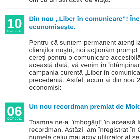
Din nou „Liber în comunicare”! Înc
10
economiseşte.
OCT 2011
Pentru că suntem permanent atenţi la
clienţilor noştri, noi acţionăm prompt
cereţi pentru o comunicare accesibilă
această dată, vă venim în întâmpinar
campania curentă „Liber în comunica
precedentă. Astfel, acum ai din nou 2
economisi:
Un nou recordman premiat de Mold
06
OCT 2011
Toamna ne-a „îmbogăţit” în această 
recordman. Astăzi, am înregistrat în 
numele celui mai activ utilizator al se