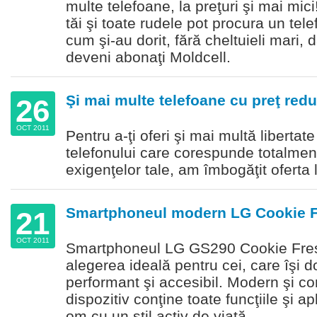
multe telefoane, la preţuri şi mai mici! 
tăi şi toate rudele pot procura un tel
cum şi-au dorit, fără cheltuieli mari,
deveni abonaţi Moldcell.
Şi mai multe telefoane cu preţ redu
26
OCT 2011
Pentru a-ţi oferi şi mai multă libertat
telefonului care corespunde totalment
exigenţelor tale, am îmbogăţit oferta 
Smartphoneul modern LG Cookie Fre
21
OCT 2011
Smartphoneul LG GS290 Cookie Fres
alegerea ideală pentru cei, care îşi d
performant şi accesibil. Modern şi c
dispozitiv conţine toate funcţiile şi a
om cu un stil activ de viaţă.