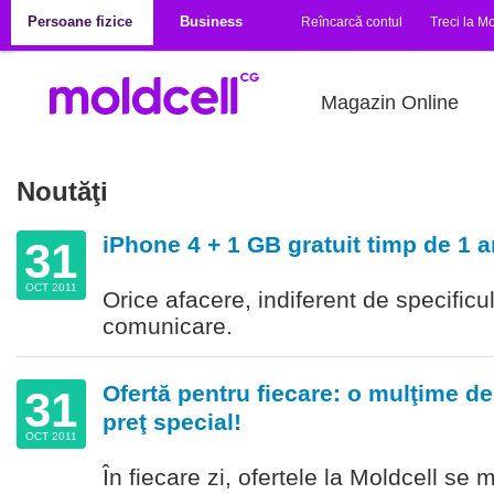
Mergi la conţinutul principal
Persoane fizice
Business
Reîncarcă contul
Treci la Mo
Magazin Online
Noutăţi
iPhone 4 + 1 GB gratuit timp de 1 a
31
OCT 2011
Orice afacere, indiferent de specific
comunicare.
Ofertă pentru fiecare: o mulţime de
31
preţ special!
OCT 2011
În fiecare zi, ofertele la Moldcell se 