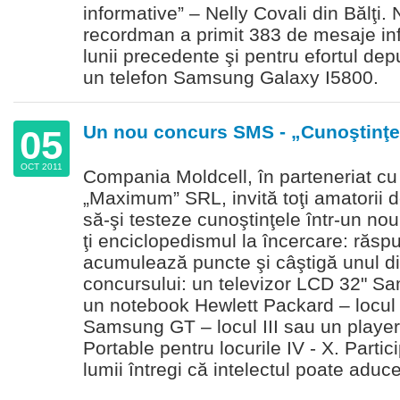
informative” – Nelly Covali din Bălţi.
recordman a primit 383 de mesaje inf
lunii precedente şi pentru efortul dep
un telefon Samsung Galaxy I5800.
Un nou concurs SMS - „Cunoştinţ
05
OCT 2011
Compania Moldcell, în parteneriat cu
„Maximum” SRL, invită toţi amatorii de
să-şi testeze cunoştinţele într-un n
ţi enciclopedismul la încercare: răspu
acumulează puncte şi câştigă unul di
concursului: un televizor LCD 32" Sa
un notebook Hewlett Packard – locul I
Samsung GT – locul III sau un play
Portable pentru locurile IV - X. Parti
lumii întregi că intelectul poate aduce