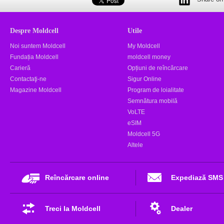
Despre Moldcell
Utile
Noi suntem Moldcell
My Moldcell
Fundația Moldcell
moldcell money
Carieră
Opțiuni de reîncărcare
Contactaţi-ne
Sigur Online
Magazine Moldcell
Program de loialitate
Semnătura mobilă
VoLTE
eSIM
Moldcell 5G
Altele
Reîncărcare online
Expediază SMS
Treci la Moldcell
Dealer