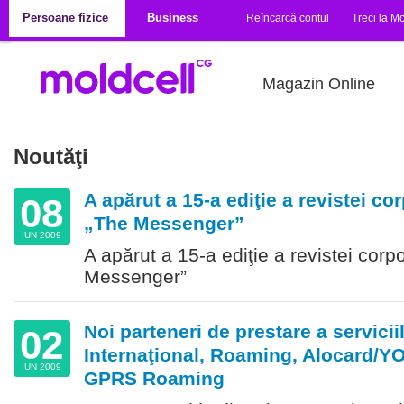
Mergi la conţinutul principal
Persoane fizice
Business
Reîncarcă contul
Treci la Mo
Magazin Online
Noutăţi
Pagini
A apărut a 15-a ediţie a revistei co
08
„The Messenger”
IUN 2009
A apărut a 15-a ediţie a revistei corp
Messenger”
Noi parteneri de prestare a servici
02
Internaţional, Roaming, Alocard/
IUN 2009
GPRS Roaming