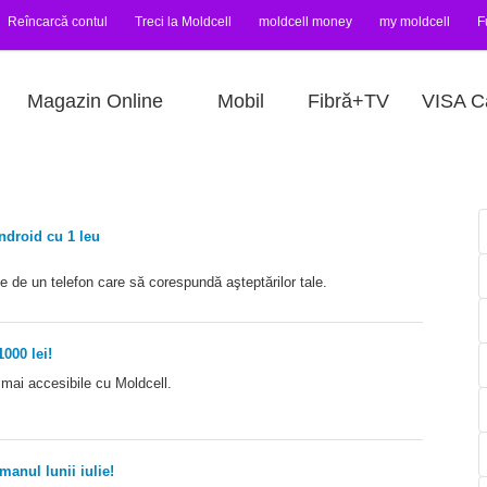
Reîncarcă contul
Treci la Moldcell
moldcell money
my moldcell
F
Magazin Online
Mobil
Fibră+TV
VISA C
droid cu 1 leu
 de un telefon care să corespundă aşteptărilor tale.
000 lei!
 mai accesibile cu Moldcell.
anul lunii iulie!