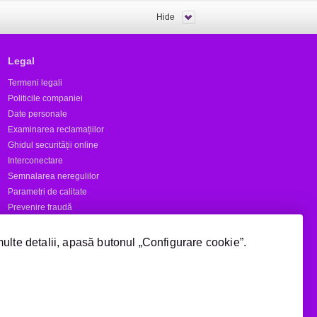
Hide
Legal
Termeni legali
Politicile companiei
Date personale
Examinarea reclamațiilor
Ghidul securității online
Interconectare
Semnalarea neregulilor
Parametri de calitate
Prevenire fraudă
Rapoarte
multe detalii, apasă butonul „Configurare cookie”.
Numere scurte
Acoperire