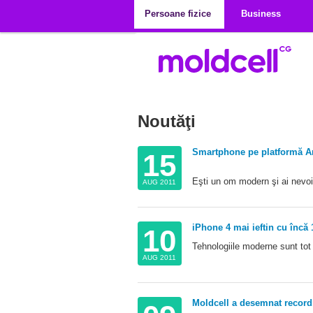
Mergi la conţinutul principal
Persoane fizice
Business
Noutăţi
Pagini
Smartphone pe platformă An
15
Eşti un om modern şi ai nevoie
AUG 2011
iPhone 4 mai ieftin cu încă 1
10
Tehnologiile moderne sunt tot
AUG 2011
Moldcell a desemnat recordm