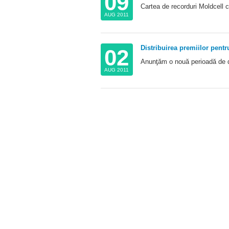
09
Cartea de recorduri Moldcell c
AUG 2011
Distribuirea premiilor pentru
02
Anunţăm o nouă perioadă de dist
AUG 2011