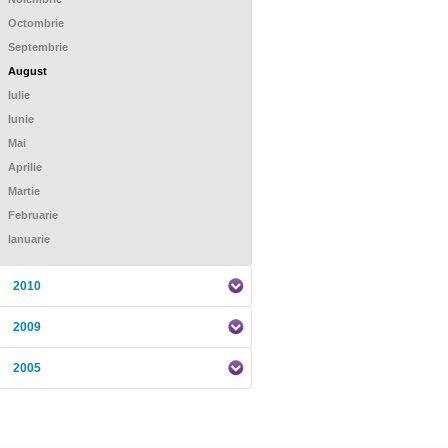
Octombrie
Septembrie
August
Iulie
Iunie
Mai
Aprilie
Martie
Februarie
Ianuarie
2010
2009
2005