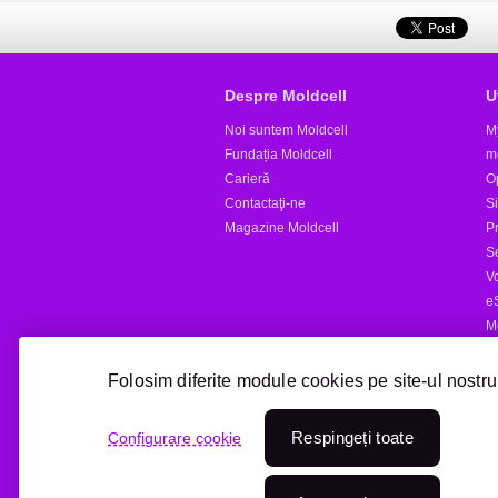
Despre Moldcell
U
Noi suntem Moldcell
M
Fundația Moldcell
m
Carieră
Op
Contactaţi-ne
S
Magazine Moldcell
Pr
S
V
e
M
Al
Folosim diferite module cookies pe site-ul nostru
Reîncărcare online
Respingeți toate
Configurare cookie
Treci la Moldcell