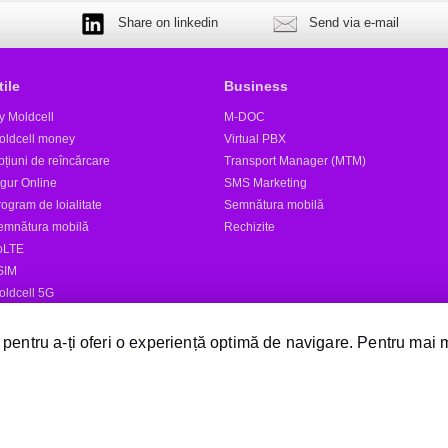
Share on linkedin
Send via e-mail
tile
Business
y Moldcell
M-DOC
oldcell money
Virtual PBX
țiuni de reîncărcare
Transport Manager (MTM)
igur Online
SMS Marketing
ogram de loialitate
Semnătura mobilă
emnătura mobilă
Rechizite
oLTE
SIM
oldcell 5G
tele
 pentru a-ți oferi o experiență optimă de navigare. Pentru mai 
Expediază SMS
Magazine Moldcell
Dealer
Magazin online